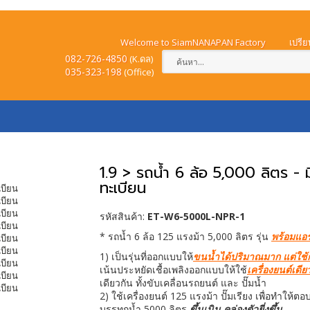
Welcome to SiamNANAPAN Factory
เปรีย
082-726-4850
(K.ดล)
035-323-198
(
Office)
ำระเงิน
วิธีการสั่งซื้อ
วิธีการจัดส่งสินค้า
แจ้ง
1.9 > รถน้ำ 6 ล้อ 5,000 ลิตร - มี
ทะเบียน
รหัสสินค้า:
ET-W6-5000L-NPR-1
* รถน้ำ 6 ล้อ 125 แรงม้า 5,000 ลิตร รุ่น
พร้อมแอร์
1) เป็นรุ่นที่ออกแบบให้
ขนน้ำได้ปริมาณมาก แต่ใช้ก
เน้นประหยัดเชื้อเพลิงออกแบบให้ใช้
เครื่องยนต์เดี
เดียวกัน ทั้งขับเคลื่อนรถยนต์ และ ปั๊มน้ำ
2) ใช้เครื่องยนต์ 125 แรงม้า ปั๊มเรียง เพื่อทำให้
บรรทุกน้ำ 5000 ลิตร
ขึ้นเนิน คล่องตัวยี่งขึ้น