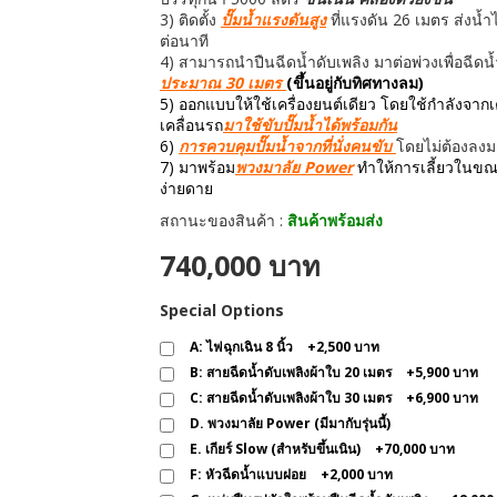
3) ติดตั้ง
ปั๊มน้ำแรงดันสูง
ที่แรงดัน 26 เมตร ส่งน้
ต่อนาที
4) สามารถนำปืนฉีดน้ำดับเพลิง มาต่อพ่วงเพื่อฉีดน้
ประมาณ 30 เมตร
(ขึ้นอยู่กับทิศทางลม)
5) ออกแบบให้ใช้เครื่องยนต์เดียว โดยใช้กำลังจากเคร
เคลื่อนรถ
มาใช้ขับปั๊มน้ำได้พร้อมกัน
6)
การควบคุมปั๊มน้ำจากที่นั่งคนขับ
โดยไม่ต้องลง
7) มาพร้อม
พวงมาลัย Power
ทำให้การเลี้ยวในขณ
ง่ายดาย
สถานะของสินค้า :
สินค้าพร้อมส่ง
740,000 บาท
Special Options
A: ไฟฉุกเฉิน 8 นิ้ว
+
2,500 บาท
B: สายฉีดน้ำดับเพลิงผ้าใบ 20 เมตร
+
5,900 บาท
C: สายฉีดน้ำดับเพลิงผ้าใบ 30 เมตร
+
6,900 บาท
D. พวงมาลัย Power (มีมากับรุ่นนี้)
E. เกียร์ Slow (สำหรับขึ้นเนิน)
+
70,000 บาท
F: หัวฉีดน้ำแบบฝอย
+
2,000 บาท