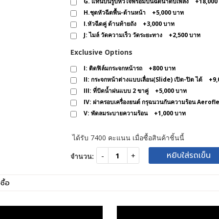
G. แท่นปืนรูปหัวใจพร้อมปืนฉีดน้ำดับเพลิง
+
18,000
H.ชุดหัวฉีดพื้น-ด้านหน้า
+
5,000 บาท
I.หัวฉีดคู่ ด้านท้ายถัง
+
3,000 บาท
J: ไมล์ วัดความเร็ว วัดระยะทาง
+
2,500 บาท
Exclusive Options
I: ติดฟิล์มกระจกหน้ารถ
+
800 บาท
II: กระจกหน้าต่างแบบเลื่อน(Slide) เปิด-ปิด ได้
+
9,
III: ที่ปัดน้ำฝนแบบ 2 ขาคู่
+
5,000 บาท
IV: ฝาครอบเครื่องยนต์ กรุฉนวนกันความร้อน Aeroflex (
V: พัดลมระบายความร้อน
+
1,000 บาท
ได้รับ
7400
คะแนน เมื่อซื้อสินค้าชิ้นนี้
หยิบใส่รถเข็น
จำนวน:
ซื้อ