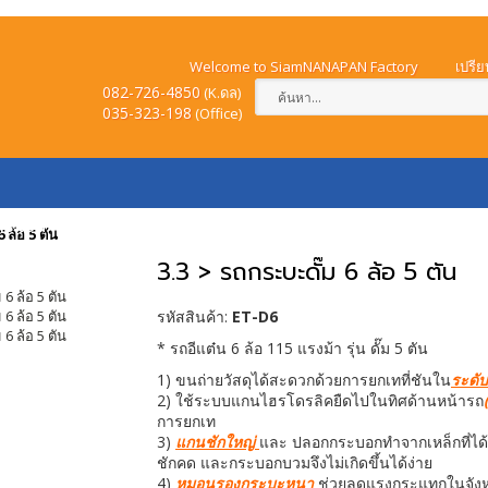
Welcome to SiamNANAPAN Factory
เปรีย
082-726-4850
(K.ดล)
035-323-198
(
Office)
ำระเงิน
วิธีการสั่งซื้อ
วิธีการจัดส่งสินค้า
แจ้ง
 ล้อ 5 ตัน
3.3 > รถกระบะดั๊ม 6 ล้อ 5 ตัน
รหัสสินค้า:
ET-D6
* รถอีแต๋น 6 ล้อ 115 แรงม้า รุ่น ดั๊ม 5 ตัน
1) ขนถ่ายวัสดุได้สะดวกด้วยการยกเทที่ชันใน
ระดั
2) ใช้ระบบแกนไฮรโดรลิคยืดไปในทิศด้านหน้ารถ
การยกเท
3)
แกนชักใหญ่
และ ปลอกกระบอกทำจากเหล็กที่ไ
ชักคด และกระบอกบวมจึงไม่เกิดขึ้นได้ง่าย
4)
หมอนรองกระบะหนา
ช่วยลดแรงกระแทกในจังห