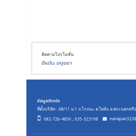
ติดตามโปรโมชั่น
อีแต๋น อยุธยา
ข้อมูลติดต่อ
ที่ตั้งบริษัท : 68/11 ม.1 ถ.โรจนะ ต.ไผ่ลิง อ.พระนคร
nanapan323
082-726-4850
,
035-323198