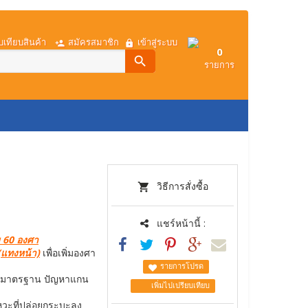
บเทียบสินค้า
สมัครสมาชิก
เข้าสู่ระบบ
0
search
รายการ
การโอนเงิน
เกี่ยวกับเรา
วิธีการสั่งซื้อ
แชร์หน้านี้ :
บ 60 องศา
(แทงหน้า)
เพื่อเพิ่มองศา
รายการโปรด
ด้มาตรฐาน ปัญหาแกน
เพิ่มไปเปรียบเทียบ
วะที่ปล่อยกระบะลง