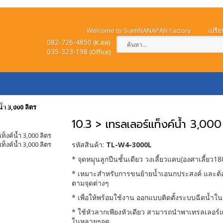
Welcome to SiamNANAPAN Factory
เปรีย
082-726-4850
(K.ดล)
035-323-198
(
Office)
ำระเงิน
วิธีการสั่งซื้อ
วิธีการจัดส่งสินค้า
แจ้ง
้ำ 3,000 ลิตร
10.3 > เทรลเลอร์แท็งค์น้ำ 3,000
รหัสสินค้า:
TL-W4-3000L
* จุดหมุุนลูกปืนชั้นเดียว วงเลี้ยวแคบ(องศาเลี้ยว1
* เหมาะสำหรับการขนย้ายน้ำเอนกประสงค์ และต้อ
ตามจุดต่างๆ
* เพื่อให้พร้อมใช้งาน ออกแบบติดตั้งระบบฉีดน้ำใน
* ใช้หัวลากเพียงหัวเดียว สามารถนำพาเทรลเลอร์แ
ในหลายๆจุด