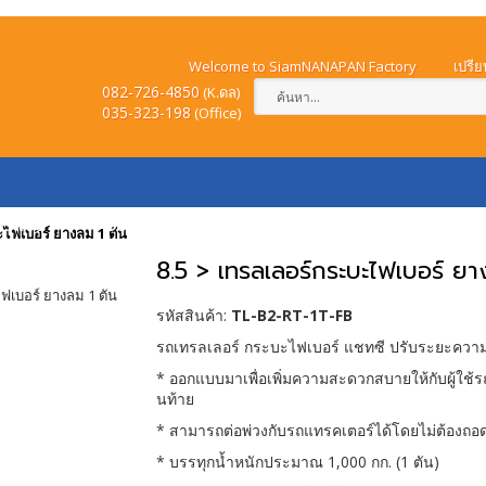
Welcome to SiamNANAPAN Factory
เปรีย
082-726-4850
(K.ดล)
035-323-198
(
Office)
ำระเงิน
วิธีการสั่งซื้อ
วิธีการจัดส่งสินค้า
แจ้ง
ะไฟเบอร์ ยางลม 1 ตัน
8.5 > เทรลเลอร์กระบะไฟเบอร์ ยา
รหัสสินค้า:
TL-B2-RT-1T-FB
รถเทรลเลอร์ กระบะไฟเบอร์ แชทซี ปรับระยะควา
* ออกแบบมาเพื่อเพิ่มความสะดวกสบายให้กับผู้ใช
นท้าย
* สามารถต่อพ่วงกับรถแทรคเตอร์ได้โดยไม่ต้องถ
* บรรทุกน้ำหนักประมาณ 1,000 กก. (1 ตัน)