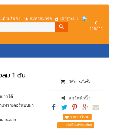
บเทียบสินค้า
สมัครสมาชิก
เข้าสู่ระบบ
0
search
รายการ
การโอนเงิน
เกี่ยวกับเรา
งลม 1 ตัน
วิธีการสั่งซื้อ
มยาวได้
แชร์หน้านี้ :
้รถแทรกเตอร์แบบผา
รายการโปรด
อดผานออก
เพิ่มไปเปรียบเทียบ